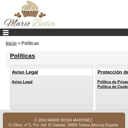
Inicio
>
Políticas
Políticas
Aviso Legal
Protección d
Aviso Legal
Política de Priva
Política de Cook
© 2014 MARIO BEDIA MARTINEZ
C/ Olivo, nº 5, Pol. Ind. El Saladar, 30850 Totana (Murcia) España