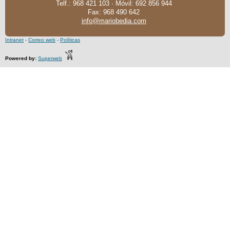
Telf.:
968 421 103
· Móvil: 692 856 944
Fax:
968 490 642
info@mariobedia.com
Intranet
-
Correo web
-
Políticas
Powered by:
Superweb