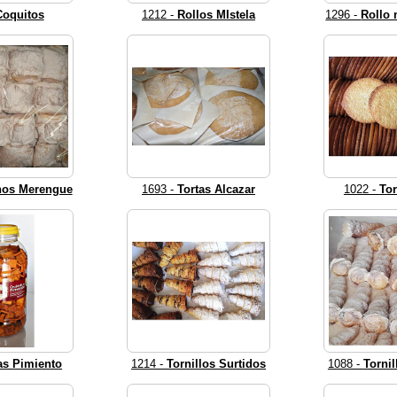
Coquitos
1212 -
Rollos MIstela
1296 -
Rollo 
nos Merengue
1693 -
Tortas Alcazar
1022 -
Tor
as Pimiento
1214 -
Tornillos Surtidos
1088 -
Torni