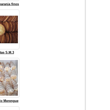
naranja finos
tas S.M.3
llo Merengue