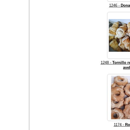
1246 -
Dona
1248 -
Tornillo 
ave
1174 -
Ro