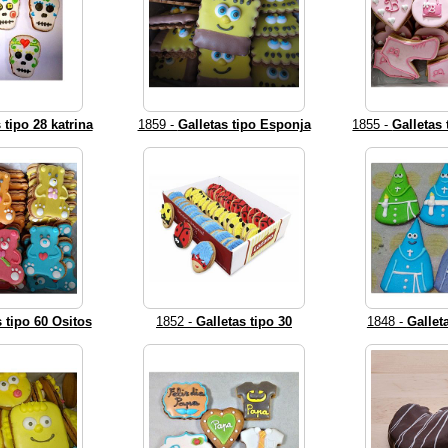
 tipo 28 katrina
1859 -
Galletas tipo Esponja
1855 -
Galletas 
s tipo 60 Ositos
1852 -
Galletas tipo 30
1848 -
Gallet