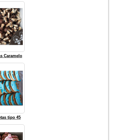
as Caramelo
etas tipo 45