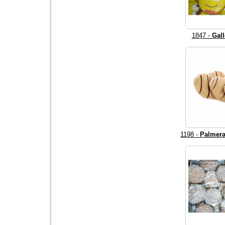
1847 -
Gall
1198 -
Palmera