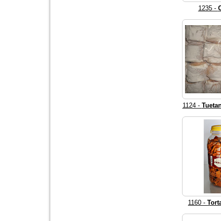
1235 -
1124 -
Tueta
1160 -
Tort