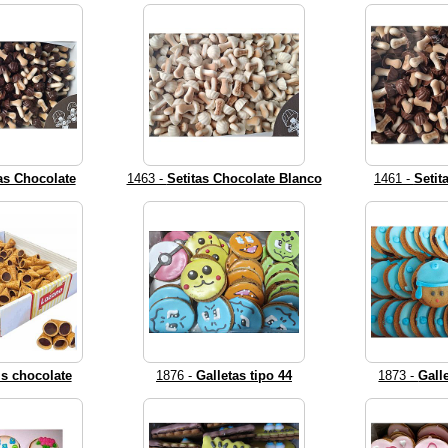
as Chocolate
1463 -
Setitas Chocolate Blanco
1461 -
Setit
s chocolate
1876 -
Galletas tipo 44
1873 -
Gall