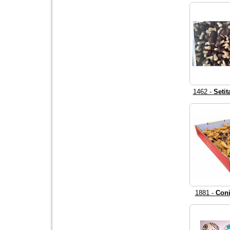
1462 -
Setit
1881 -
Coni