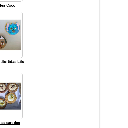
les Coco
s Surtidas Lilo
es surtidas