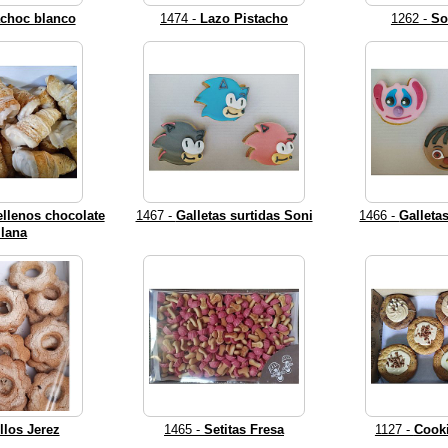
choc blanco
1474 -
Lazo Pistacho
1262 -
So
rellenos chocolate
1467 -
Galletas surtidas Soni
1466 -
Galleta
llana
llos Jerez
1465 -
Setitas Fresa
1127 -
Cooki