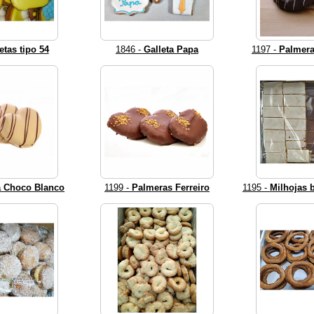
etas tipo 54
1846 -
Galleta Papa
1197 -
Palmer
 Choco Blanco
1199 -
Palmeras Ferreiro
1195 -
Milhojas 