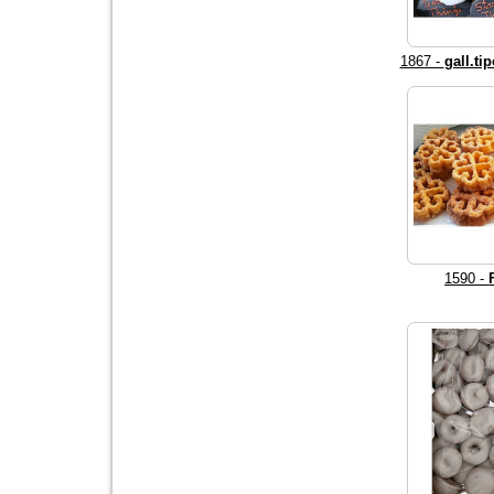
1867 -
gall.ti
1590 -