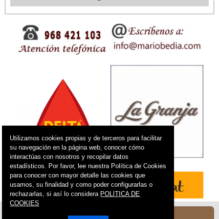
Utilizamos cookies propias y de terceros para facilitar
su navegación en la página web, conocer cómo
interactúas con nosotros y recopilar datos
estadísticos. Por favor, lee nuestra Política de Cookies
para conocer con mayor detalle las cookies que
usamos, su finalidad y como poder configurarlas o
rechazarlas, si así lo considera
POLITICA DE
COOKIES