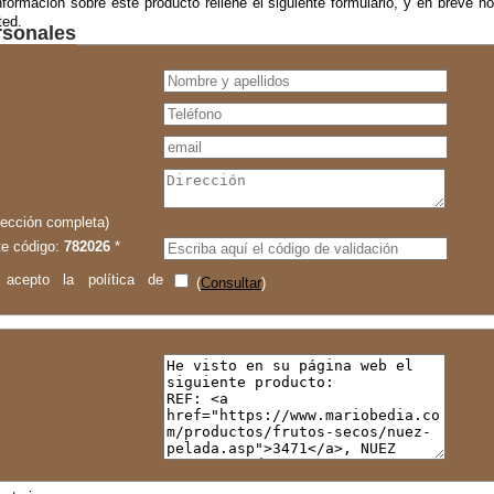
formación sobre este producto rellene el siguiente formulario, y en breve 
ted.
rsonales
rección completa)
te código:
782026
*
acepto la política de
(
Consultar
)