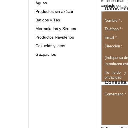
Si desea más in
Aguas
contacto con us
Datos Pe
Productos sin azúcar
Batidos y Tés
Nombre * :
Mermeladas y Siropes
Teléfono * :
Productos Navideños
Email *:
Cazuelas y latas
Dirección :
Gazpachos
(Indique su di
Introduzca es
He leído y 
privacidad
Consulta
Comentario *