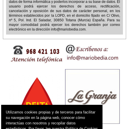
datos de forma informática y poderlos incorporar a su base de datos. El
usuario podrá ejercer los derechos de acceso, rectificación,
cancelación y oposición de sus datos de carácter personal, en los
términos establecidos por la LOPD, en el domicilio fijado en
C/ Olivo,
nº 5, Pol. Ind. El Saladar, 30850 Totana (Murcia) España
. Para su
mayor comodidad podrá ejercer los derechos también por correo
electrónico en la dirección
info@mariobedia.com
.
Utilizamos cookies propias y de terceros para facilitar
su navegación en la página web, conocer cómo
interactúas con nosotros y recopilar datos
estadísticos. Por favor, lee nuestra Política de Cookies