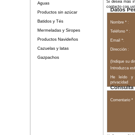
Si desea más in
Aguas
contacto con us
Datos Pe
Productos sin azúcar
Batidos y Tés
Nombre * :
Mermeladas y Siropes
Teléfono * :
Productos Navideños
Email *:
Cazuelas y latas
Dirección :
Gazpachos
(Indique su di
Introduzca es
He leído y 
privacidad
Consulta
Comentario *