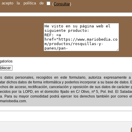
acepto la política de
(
Consultar
)
gatorios
los datos personales, recogidos en este formulario, autoriza expresamente 
atar dichos datos de forma informática y poderlos incorporar a su base de datos. 
echos de acceso, rectificación, cancelación y oposición de sus datos de carácter 
lecidos por la LOPD, en el domicilio fijado en
C/ Olivo, nº 5, Pol. Ind. El Salad
ña
. Para su mayor comodidad podrá ejercer los derechos también por correo el
mariobedia.com
.