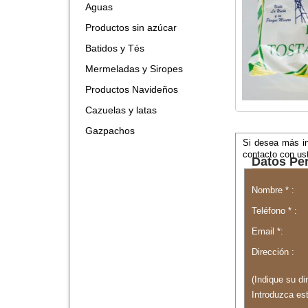
Aguas
Productos sin azúcar
Batidos y Tés
Mermeladas y Siropes
Productos Navideños
Cazuelas y latas
Gazpachos
Si desea más in
contacto con us
Datos Pe
Nombre * :
Teléfono * :
Email *:
Dirección :
(Indique su di
Introduzca es