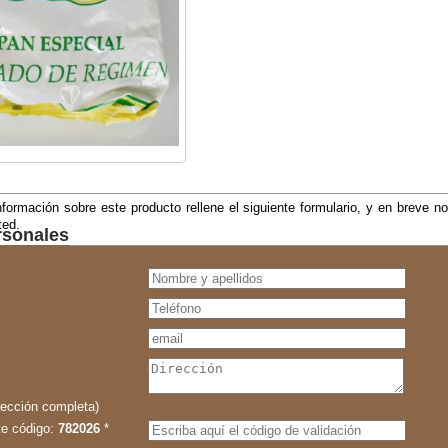
formación sobre este producto rellene el siguiente formulario, y en breve 
ted.
rsonales
rección completa)
te código:
782026
*