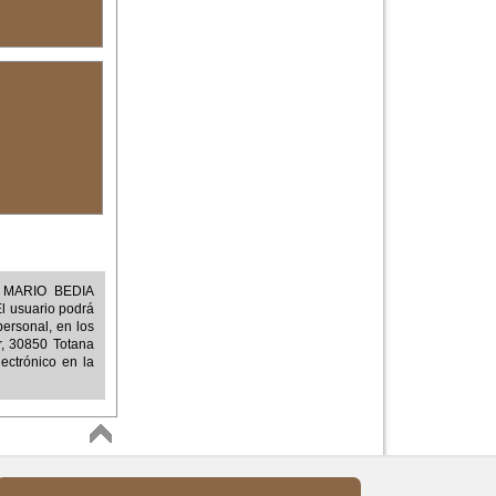
a
MARIO BEDIA
El usuario podrá
personal, en los
ar, 30850 Totana
ectrónico en la