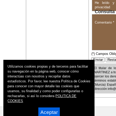
He leído y 
privacidad
Consulta
Comentario *
(*) Campos Obli
Utilizamos cookies propias y de terceros para facilitar
El titular de 
su navegación en la página web, conocer cómo
MARTINEZ
a tr
interactúas con nosotros y recopilar datos
ejercer los der
términos estab
estadísticos. Por favor, lee nuestra Política de Cookies
(Murcia) Espa
para conocer con mayor detalle las cookies que
dirección
info@
usamos, su finalidad y como poder configurarlas o
rechazarlas, si así lo considera
POLITICA DE
COOKIES
Aceptar